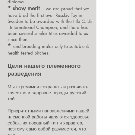
diploma.
* show merit
- we are proud that we
have bred the first ever Russkiy Toy in
Sweden to be awarded with the title C.I.B
- International Champion, and there has
been several similar titles awarded to us
since then.
*
lend breeding males only to suitable &
health tested bitches.
Цели нашего племенного
разведения
Мы стремимся сохранять и развивать
качество и здоровье породы русский
той.
Приоритетными направлениями нашей
племенной работы являются здоровье
собак, их породный тип и характер,
поэтому само собой разумеется, что
мы: