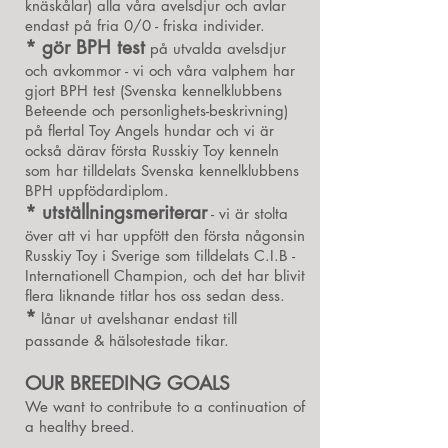
knäskålar) alla våra avelsdjur och avlar
endast på fria 0/0 - friska individer.
* gör BPH test
på utvalda avelsdjur
och avkommor - vi och våra valphem har
gjort BPH test (Svenska kennelklubbens
Beteende och personlighets-beskrivning)
på flertal Toy Angels hundar och vi är
också därav första Russkiy Toy kenneln
som har tilldelats Svenska kennelklubbens
BPH uppfödardiplom.
* utställningsmeriterar
- vi är stolta
över att vi har uppfött den första någonsin
Russkiy Toy i Sverige som tilldelats C.I.B -
Internationell Champion, och det har blivit
flera liknande titlar hos oss sedan dess.
*
lånar ut avelshanar endast till
passande & hälsotestade tikar.
OUR BREEDING GOALS
We want to contribute to a continuation of
a healthy breed.