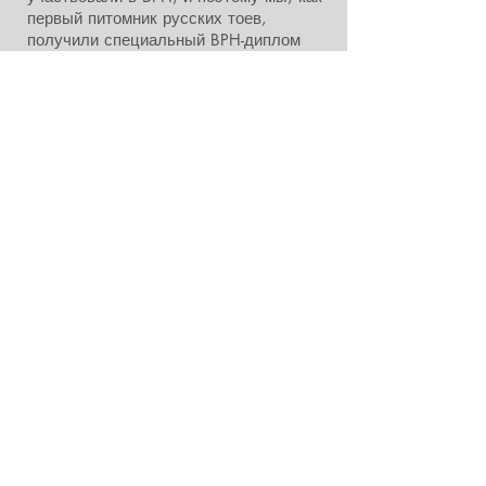
первый питомник русских тоев,
получили специальный BPH-диплом
для заводчиков
* участвуем в экстерьерных
выставках
. Мы гордимся тем, что
именно в нашем питомнике родился
первый в Швеции русский той,
получивший титул Международного
чемпиона C.I.B. И с тех пор на нашем
счёту несколько подобных титулов;
*
одобряем вязки наших племенных
кобелей только с подходящими
суками, имеющими необходимые
ветеринарные тесты.