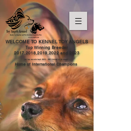
WELCOME TO KENNEL TOY ANGELS
Top Winning Breeder
2017,2018,2019,202
2 and
2023
(no top records kept
2020 - 2021
limited or no shows )
Home of International Champions