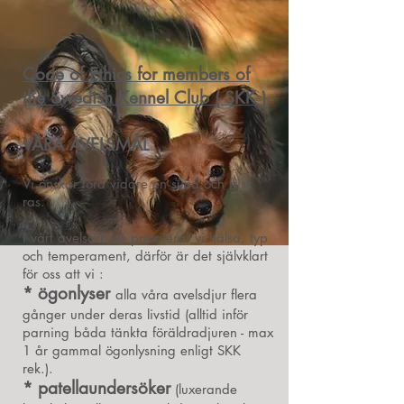
Code of Ethics for members of
the Swedish Kennel Club ( SKK )
VÅRA AVELSMÅL
Vi önskar föra vidare en sund och frisk
ras.
I vårt avelsarbete prioriterar vi hälsa, typ
och temperament, därför är det självklart
för oss att vi :
* ögonlyser
alla våra avelsdjur flera
gånger under deras livstid (alltid inför
parning båda tänkta föräldradjuren - max
1 år gammal ögonlysning enligt SKK
rek.).
* patellaundersöker
(luxerande